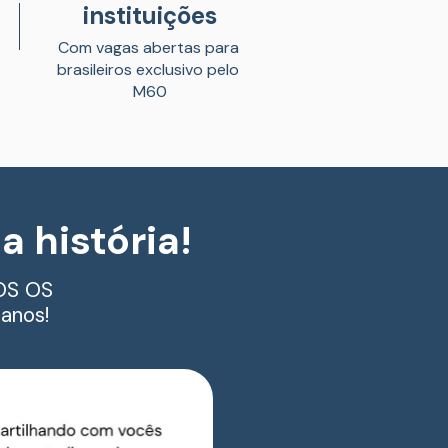
instituições
Com vagas abertas para 
brasileiros exclusivo p
elo 
M60
 história!
OS OS 
anos!