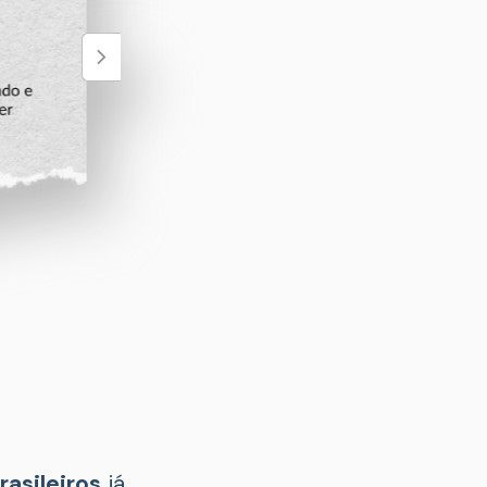
rasileiros
 já 