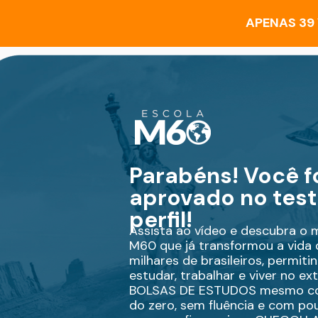
APENAS 39
Parabéns! Você fo
aprovado no test
perfil!
Assista ao vídeo e descubra o 
M60 que já transformou a vida d
milhares de brasileiros, permitin
estudar, trabalhar e viver no ex
BOLSAS DE ESTUDOS mesmo c
do zero, sem fluência e com pou