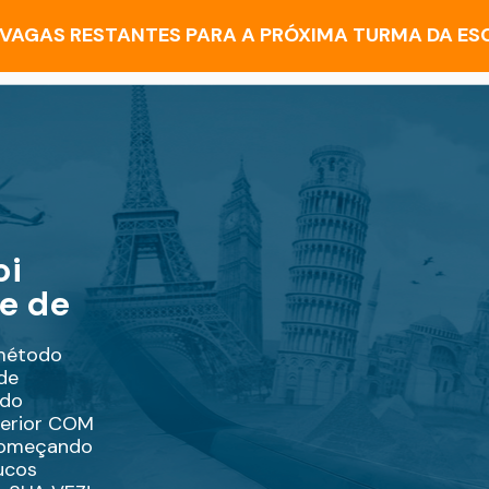
 VAGAS RESTANTES PARA A PRÓXIMA TURMA DA E
i 
e de 
método 
e 
do 
terior COM 
omeçando 
cos 