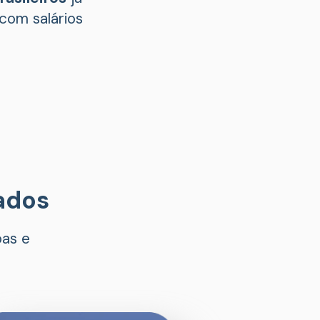
com salários 
ados
as e 