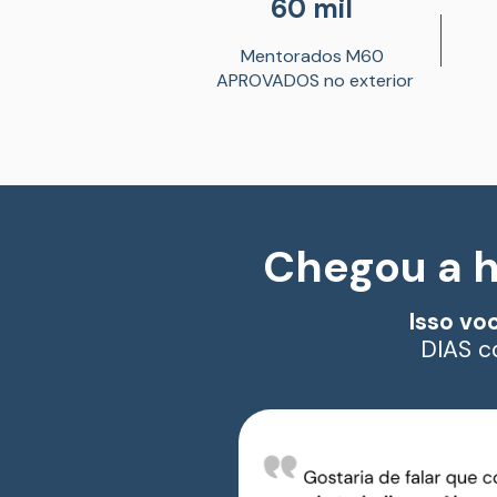
60 mil 
Mentorados M60 
APROVADOS no exterior
Chegou a h
Isso vo
DIAS c