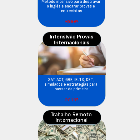
Método intensivo para destravar 
o inglês e encarar provas e 
entrevistas
R$397
Intensivão Provas
Internacionais
SAT, ACT, GRE, IELTS, DET, 
simulados e estratégias para 
passar de primeira
R$197
Trabalho Remoto 
Internacional 