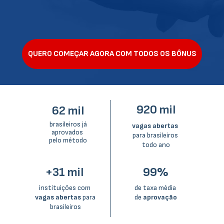
QUERO COMEÇAR AGORA COM TODOS OS BÔNUS
920 mil
62 mil
 brasileiros já 
vagas abertas 
aprovados 
para brasileiros 
pelo método
todo ano
+31 mil 
99%
instituições com 
de taxa média 
vagas abertas
 para 
de 
aprovação
brasileiros