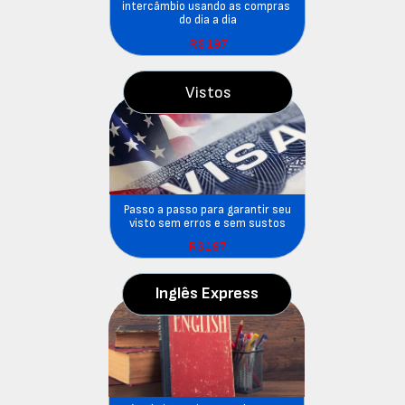
intercâmbio usando as compras 
do dia a dia
R$197
Vistos
 Passo a passo para garantir seu 
visto sem erros e sem sustos
R$197
Inglês Express