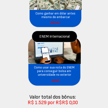
Como ganhar em dólar antes 
mesmo de embarcar
R$147
ENEM Internacional
Como usar sua nota do ENEM 
para conseguir bolsa em 
universidade no exterior
R$97
Valor total dos bônus:
R$ 1.529 por R$R$ 0,00