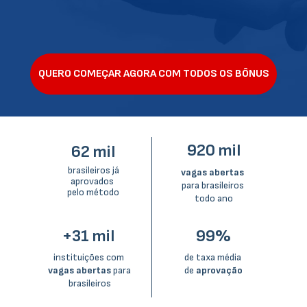
QUERO COMEÇAR AGORA COM TODOS OS BÔNUS
920 mil
62 mil
 brasileiros já 
vagas abertas 
aprovados 
para brasileiros 
pelo método
todo ano
+31 mil 
99%
instituições com 
de taxa média 
vagas abertas
 para 
de 
aprovação
brasileiros