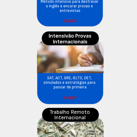
Método intensivo para destravar 
o inglês e encarar provas e 
entrevistas
R$397
Intensivão Provas
Internacionais
SAT, ACT, GRE, IELTS, DET, 
simulados e estratégias para 
passar de primeira
R$197
Trabalho Remoto 
Internacional 