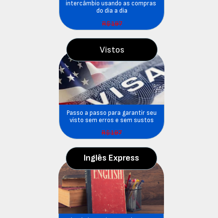
intercâmbio usando as compras 
do dia a dia
R$197
Vistos
 Passo a passo para garantir seu 
visto sem erros e sem sustos
R$197
Inglês Express