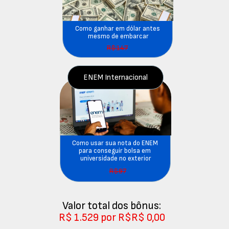
Como ganhar em dólar antes 
mesmo de embarcar
R$147
ENEM Internacional
Como usar sua nota do ENEM 
para conseguir bolsa em 
universidade no exterior
R$97
Valor total dos bônus:
R$ 1.529 por R$R$ 0,00